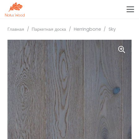
Главная
/
Паркетная доска
/
Herringbone
/
Sky