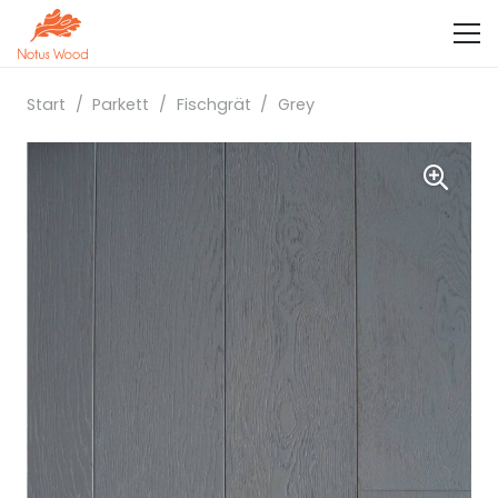
Start
/
Parkett
/
Fischgrät
/
Grey