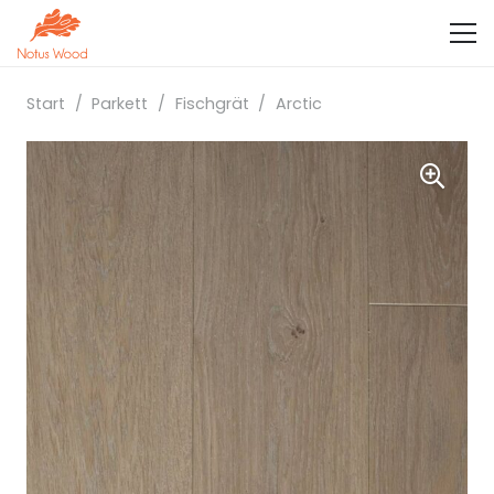
Start
/
Parkett
/
Fischgrät
/
Arctic